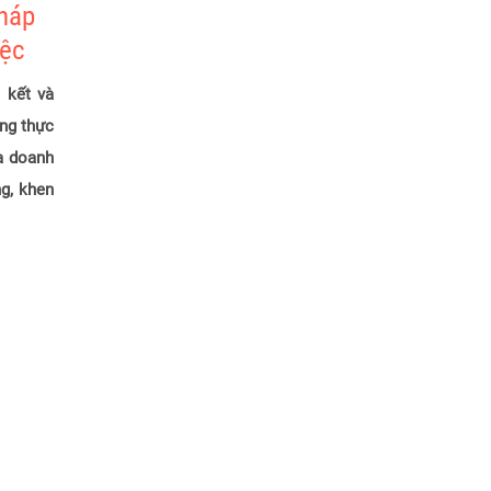
háp
iệc
 kết và
ng thực
a doanh
ng, khen