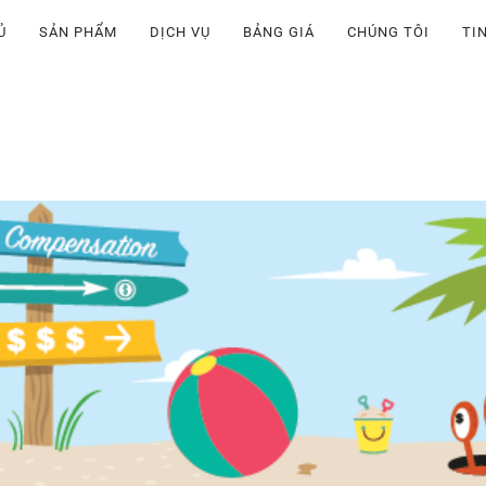
Ủ
SẢN PHẨM
DỊCH VỤ
BẢNG GIÁ
CHÚNG TÔI
TI