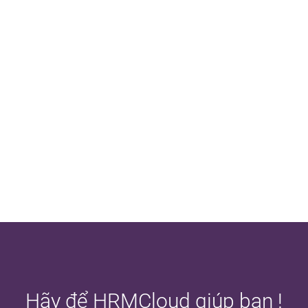
Hãy để HRMCloud giúp bạn !