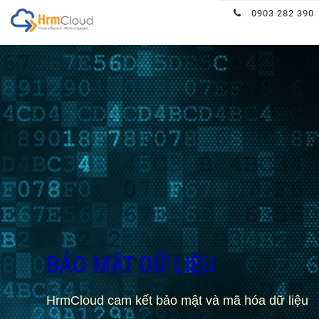
Hrmcloud
0903 282 390
BẢO MẬT DỮ LIỆU
HrmCloud cam kết bảo mật và mã hóa dữ liệu