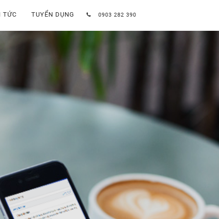
N TỨC
TUYỂN DỤNG
0903 282 390