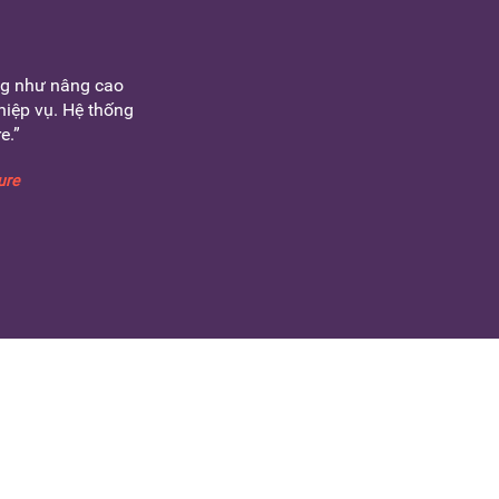
ng như nâng cao
hiệp vụ. Hệ thống
e.”
ure