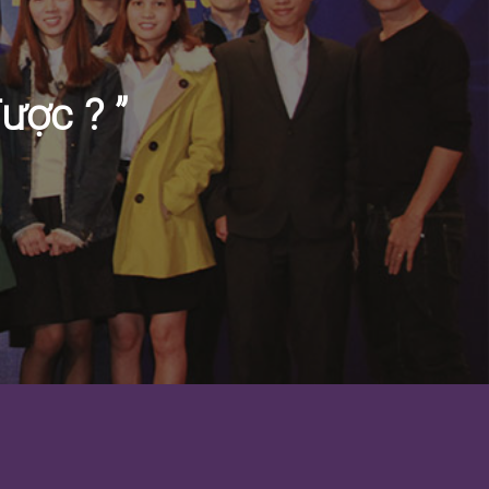
ược ? ”