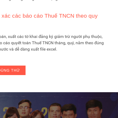
h xác các báo cáo Thuế TNCN theo quy
oán, xuất các tờ khai đăng ký giảm trừ người phụ thuộc,
áo cáo quyết toán Thuế TNCN tháng, quý, năm theo đúng
ước và dễ dàng xuất file excel.
DÙNG THỬ