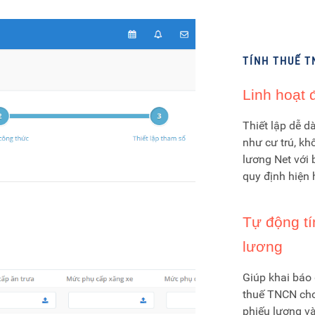
TÍNH THUẾ 
Linh hoạt 
Thiết lập dễ d
như cư trú, kh
lương Net với
quy định hiện 
Tự động tí
lương
Giúp khai báo
thuế TNCN cho 
phiếu lương và