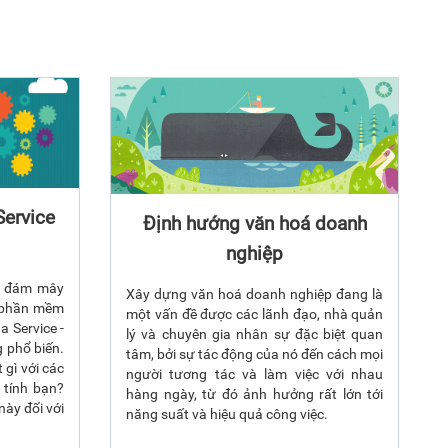
Service
Định hướng văn hoá doanh
nghiệp
n đám mây
Xây dựng văn hoá doanh nghiệp đang là
ụ phần mềm
một vấn đề được các lãnh đạo, nhà quản
a Service -
lý và chuyên gia nhân sự đặc biệt quan
 phổ biến.
tâm, bởi sự tác động của nó đến cách mọi
 gì với các
người tương tác và làm việc với nhau
tính bạn?
hàng ngày, từ đó ảnh hưởng rất lớn tới
này đối với
năng suất và hiệu quả công việc.