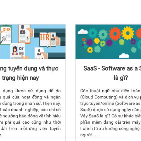
ong tuyển dụng và thực
SaaS - Software as a 
trạng hiện nay
là gì?
n dụng được sử dụng để đo
Các thuật ngữ như điện toá
ệu quả của hoạt động và ngân
(Cloud Computing) và dịch v
n dụng trong nhân sự. Hiện nay,
trực tuyến/online (Software as 
ết các doanh nghiệp, các chỉ số
SaaS) được sử dụng ngày càng
ở ngưỡng báo động về tính hiệu
Vậy SaaS là gì? Có sự khác biệt
hi phí quá cao cũng như thời
phần mềm đang cài trên máy 
 dài trên mỗi ứng viên tuyển
Lợi ích từ xu hướng công nghệ 
.
người ......