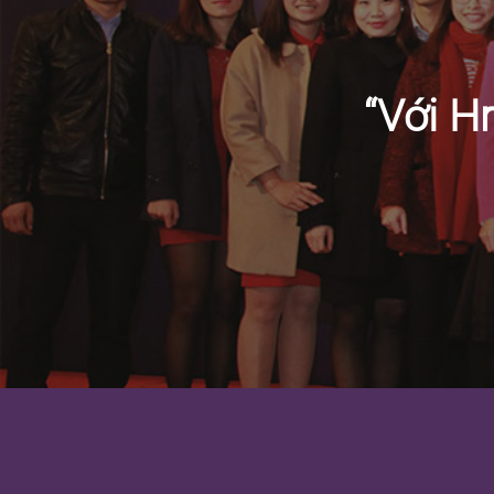
“Với H