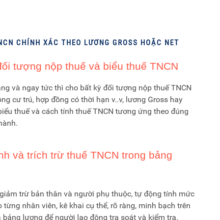
TNCN CHÍNH XÁC THEO LƯƠNG GROSS HOẶC NET
đối tượng nộp thuế và biểu thuế TNCN
àng và ngay tức thì cho bất kỳ đối tượng nộp thuế TNCN
ông cư trú, hợp đồng có thời hạn v..v, lương Gross hay
 biểu thuế và cách tính thuế TNCN tương ứng theo đúng
hành.
nh và trích trừ thuế TNCN trong bảng
 giảm trừ bản thân và người phụ thuộc, tự động tính mức
từng nhân viên, kê khai cụ thể, rõ ràng, minh bạch trên
 bảng lương để người lao động tra soát và kiểm tra.