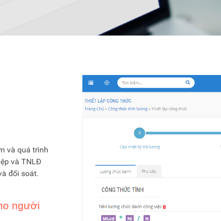
m và quá trình
hiệp và TNLĐ
và đối soát.
cho người