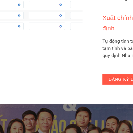
Xuất chín
định
Tự động tính t
tạm tính và b
quy định Nhà n
ĐĂNG KÝ 