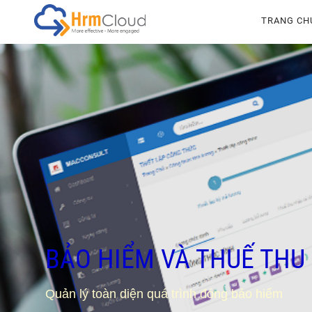
Hrmcloud
TRANG CH
BẢO HIỂM VÀ THUẾ THU
Quản lý toàn diện quá trình đóng bảo hiểm