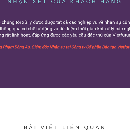
NHẬN XÉT CỦA KHÁCH HÀNG
chúng tôi xử lý được được tất cả các nghiệp vụ về nhân sự cũ
thông qua cơ chế tự động và tiết kiệm thời gian khi xử lý các ng
ng rất linh hoạt, đáp ứng được các yêu cầu đặc thù của Vietfutur
 Phạm Đông Âu, Giám đốc Nhân sự tại Công ty Cổ phần Đào tạo Vietfut
BÀI VIẾT LIÊN QUAN