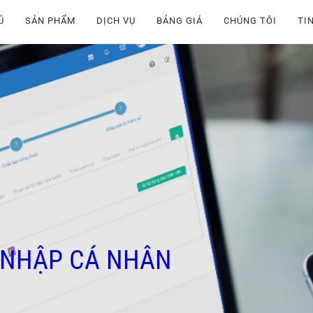
Ủ
SẢN PHẨM
DỊCH VỤ
BẢNG GIÁ
CHÚNG TÔI
TI
 NHẬP CÁ NHÂN