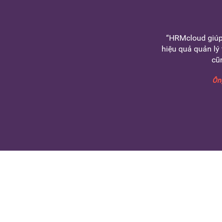
“HRMcloud giúp 
hiệu quả quản lý 
cũ
Ông