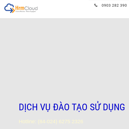
Hrmcloud
0903 282 390
DỊCH VỤ ĐÀO TẠO SỬ DỤNG
Hotline: (84-024) 6275 2326