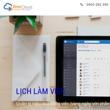
Hrmcloud
0903 282 390
LỊCH LÀM VIỆC
Quản lý hiệu quả công việc hàng ngày với phần