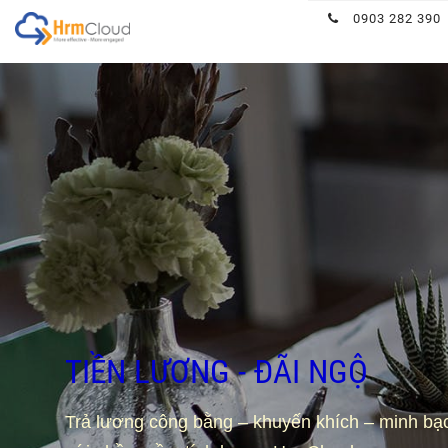
Hrmcloud
0903 282 390
TIỀN LƯƠNG - ĐÃI NGỘ
Trả lương công bằng – khuyến khích – minh bạ