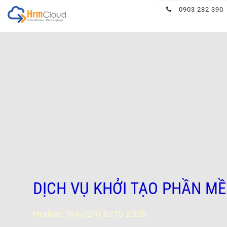
Hrmcloud
0903 282 390
DỊCH VỤ KHỞI TẠO PHẦN M
Hotline: (84-024) 6275 2326