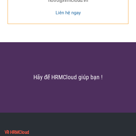
hotro@hrmcloud.vn
Liên hệ ngay
Hãy để HRMCloud giúp bạn !
Về HRMCloud