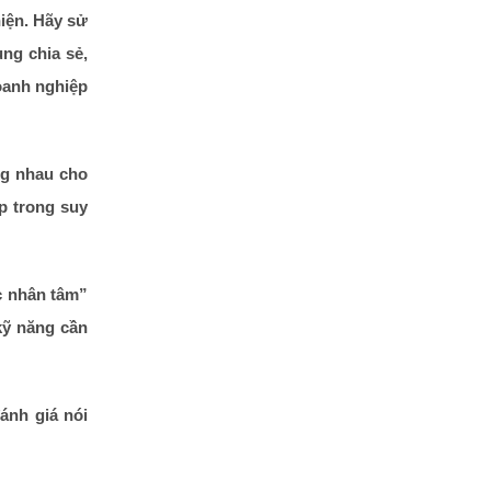
hiện
. Hãy sử
ng chia sẻ,
oanh nghiệp
ng nhau cho
p trong suy
c nhân tâm”
kỹ năng cần
ánh giá nói