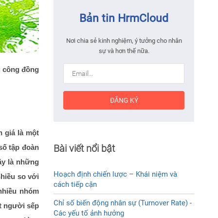
Bản tin HrmCloud
Nơi chia sẻ kinh nghiệm, ý tưởng cho nhân
sự và hơn thế nữa.
g công đồng
ĐĂNG KÝ
 giá là một
Bài viết nổi bật
 số tập đoàn
ây là những
Hoạch định chiến lược – Khái niệm và
nhiều so với
cách tiếp cận
 nhiều nhóm
Chỉ số biến động nhân sự (Turnover Rate) -
t người sếp
Các yếu tố ảnh hưởng