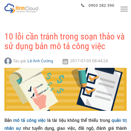
Hrmcloud
0903 282 390
Tog
nav
10 lỗi cần tránh trong soạn thảo và
sử dụng bản mô tả công việc
Tác giả:
Lê Anh Cường
2017-07-05 08:44:24
Bản
mô tả công việc
là tài liệu không thể thiếu trong
quản trị
nhân sự
như tuyển dụng, giao việc, đãi ngộ, đánh giá thành